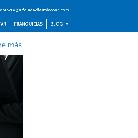
ontacto@alfalaandfermixcoac.com
TAR
FRANQUICIAS
BLOG
ene más