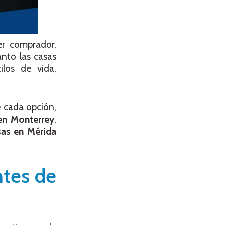
er comprador,
nto las casas
ilos de vida,
e cada opción,
en Monterrey
,
sas en Mérida
ntes de