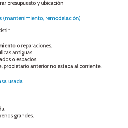
rar presupuesto y ubicación.
os (mantenimiento, remodelación)
stir:
miento
o reparaciones.
ulicas antiguas.
dos o espacios.
propietario anterior no estaba al corriente.
asa usada
da.
rrenos grandes.