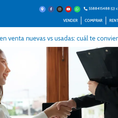
5588415488
c
VENDER
COMPRAR
REN
en venta nuevas vs usadas: cuál te convi