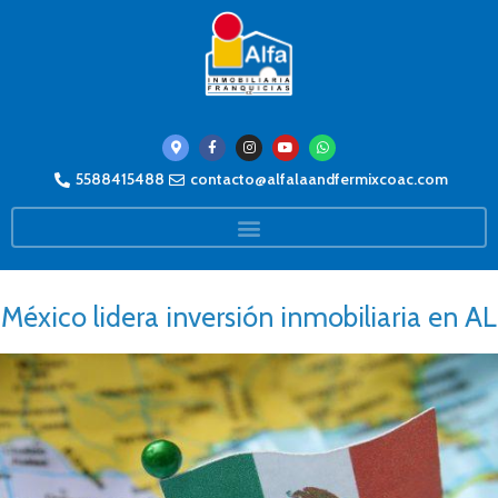
5588415488
contacto@alfalaandfermixcoac.com
México lidera inversión inmobiliaria en AL