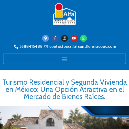
5588415488
contacto@alfalaandfermixcoac.com
Turismo Residencial y Segunda Vivienda
en México: Una Opción Atractiva en el
Mercado de Bienes Raíces.