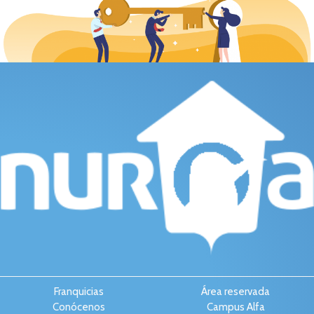
Franquicias
Área reservada
Conócenos
Campus Alfa